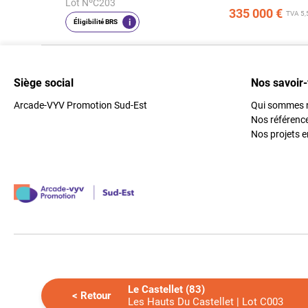
Lot NºC203
335 000 €
TVA 5,
i
Éligibilité BRS
Siège social
Nos savoir-
Arcade-VYV Promotion Sud-Est
Qui sommes 
Nos référenc
Nos projets e
Le Castellet
(83)
< Retour
Les Hauts Du Castellet | Lot C003