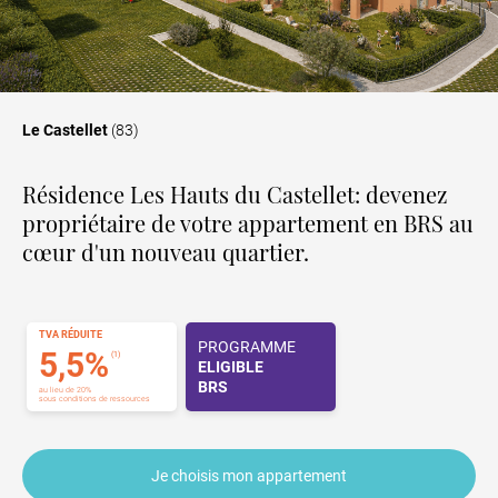
Le Castellet
(83)
Résidence Les Hauts du Castellet: devenez
propriétaire de votre appartement en BRS au
cœur d'un nouveau quartier.
TVA RÉDUITE
PROGRAMME
5,5%
(1)
ELIGIBLE
BRS
au lieu de 20%
sous conditions de ressources
Je choisis mon appartement