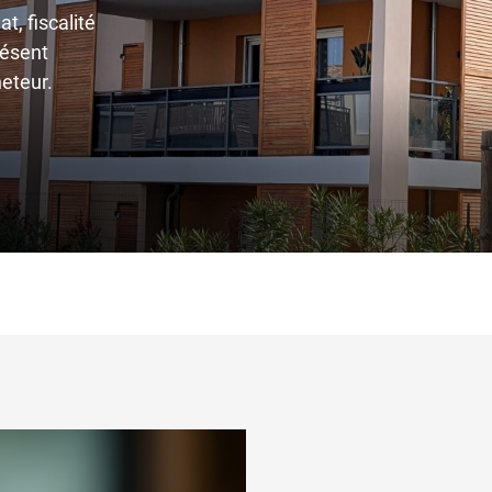
t, fiscalité
résent
heteur.