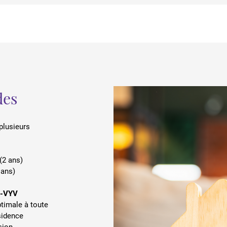
des
plusieurs
(2 ans)
 ans)
e-VYV
ptimale à toute
sidence
sion.