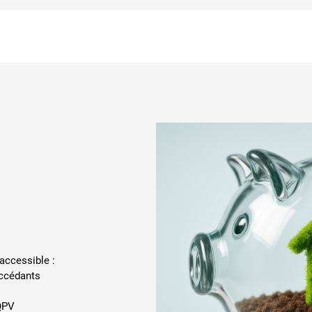
 accessible :
accédants
QPV