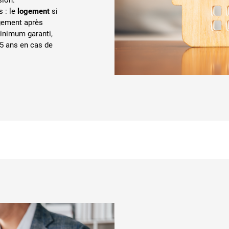
s : le
logement
si
ogement après
minimum garanti,
5 ans en cas de