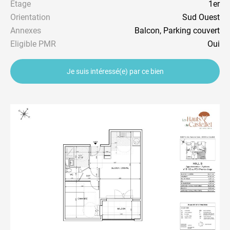
Étage
1er
Orientation
Sud Ouest
Annexes
Balcon, Parking couvert
Eligible PMR
Oui
Je suis intéressé(e) par ce bien