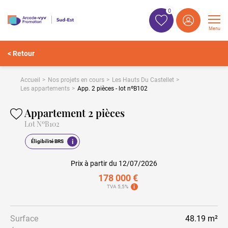
0
Menu
< Retour
Accueil
Nos projets en cours
Les Hauts Du Castellet
Les appartements
App. 2 pièces - lot nºB102
Appartement 2 pièces
Lot NºB102
i
Éligibilité BRS
Prix à partir du 12/07/2026
178 000 €
i
TVA 5,5%
Surface
48.19 m²