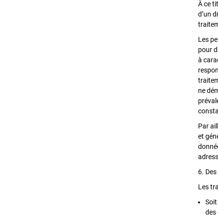
À ce t
d’un dr
traite
Les pe
pour d
à carac
respon
traite
ne dém
préval
constat
Par ai
et gén
donnée
adress
6. Des
Les tr
Soit
des 