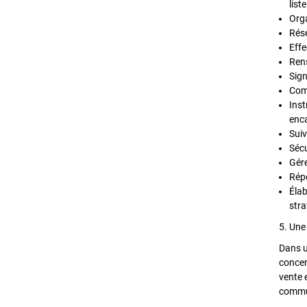
list
Orga
Rése
Effe
Rens
Sig
Comm
Inst
enca
Suiv
Sécu
Gére
Répo
Élab
stra
5. Une
Dans u
concer
vente 
commun