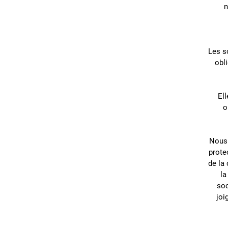
n
Les s
obli
El
o
Nous 
prote
de la
la
soc
joi