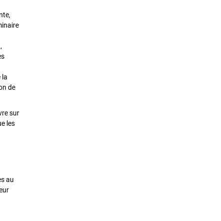
nte,
minaire
,
es
 la
ion de
vre sur
e les
es au
leur