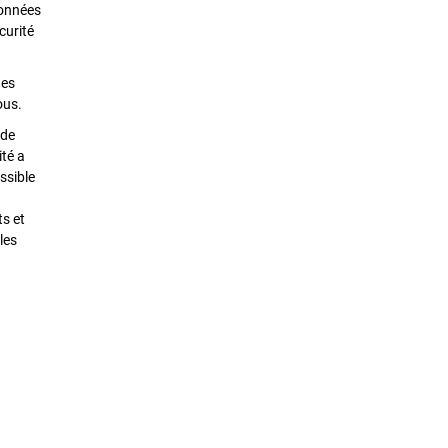
données
curité
des
ous.
 de
ité a
ssible
ts et
les