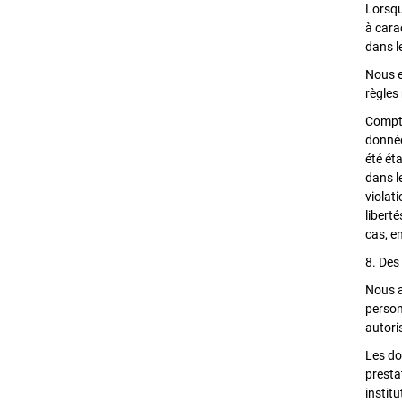
Lorsqu
à cara
dans l
Nous e
règles
Compte
donnée
été ét
dans l
violat
libert
cas, e
8. Des
Nous a
person
autori
Les do
presta
instit