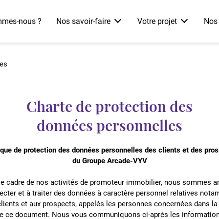
mmes-nous ?
Nos savoir-faire
Votre projet
Nos 
les
Nos références
Acheter dans le neuf
Région Occitanie
Agence d’Aix-en-Provence
Pourquoi choisir l'immobilier neuf
Agence de Montpellier
Les différentes étapes d’un achat
Charte de protection des
Agence de Lyon
Nos conseils
données personnelles
Agence de Toulon
ique de protection des données personnelles des clients et des pro
du Groupe Arcade-VYV
le cadre de nos activités de promoteur immobilier, nous sommes 
lecter et à traiter des données à caractère personnel relatives not
clients et aux prospects, appelés les personnes concernées dans la 
e ce document. Nous vous communiquons ci-après les informatio