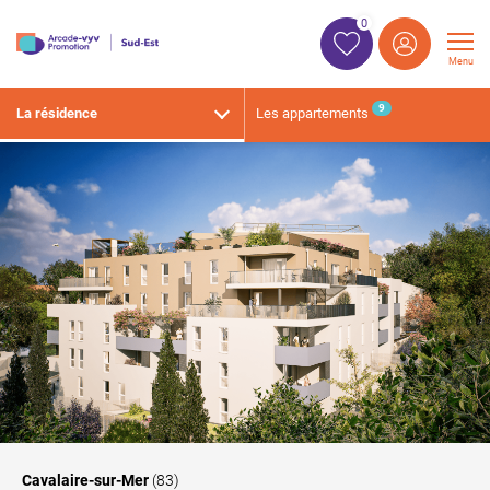
0
Menu
9
La résidence
Les appartements
Cavalaire-sur-Mer
(83)