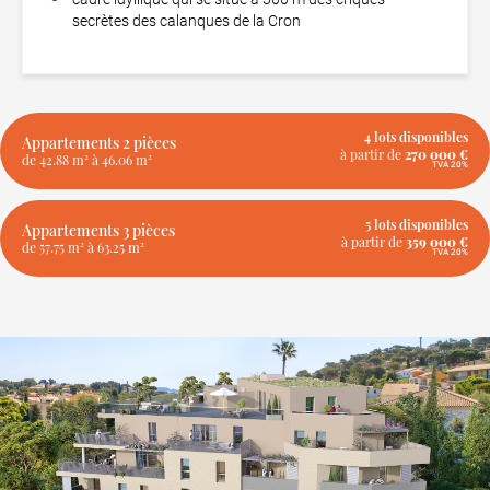
secrètes des calanques de la Cron
4 lots disponibles
Appartements
2 pièces
à partir de
270 000 €
de 42.88 m² à 46.06 m²
TVA 20%
5 lots disponibles
Appartements
3 pièces
à partir de
359 000 €
de 57.75 m² à 63.25 m²
TVA 20%