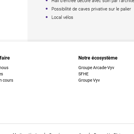
Hall d'entrée décoré avec soin par l'archit
Possibilité de caves privative sur le palier
Local vélos
faire
Notre écosystème
nous
Groupe Arcade-Vyv
es
SFHE
n cours
Groupe Vyv