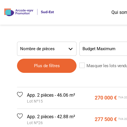
Qui so
Nos offres diversifiées
Les possibilités d'accession
Région Auvergne-Rhône-Alpes
Nombre de pièces
Logement Jeunes
Accession libre
Logement Familles
Accession à prix maîtrisé
Logement Seniors
Prêt Social Location Accession (PSLA)
Plus de filtres
Masquer les lots vend
Logement Intergénérationnel
Bail réel et solidaire (BRS)
App. 2 pièces - 46.06 m²
270 000 €
TVA 2
Lot Nº15
App. 2 pièces - 42.88 m²
277 500 €
TVA 2
Lot Nº26