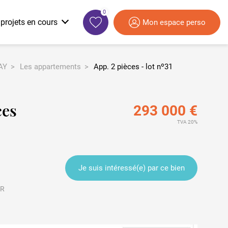
0
projets en cours
Mon espace perso
AY
Les appartements
App. 2 pièces - lot nº31
Le label Mon Logement Santé
Les dispositifs de financement
Région Provence Alpes-Côtes d’Azur
Un bâti de qualité
Prêt à Taux Zéro (PTZ)
Des services
Garantie 3R
ces
293 000 €
Un habitat vecteur de lien social
TVA 5,5%
TVA 20%
Je suis intéressé(e) par ce bien
MR