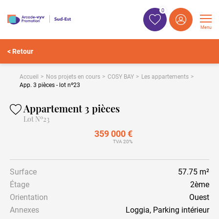
0
Menu
< Retour
Accueil
Nos projets en cours
COSY BAY
Les appartements
App. 3 pièces - lot nº23
Appartement 3 pièces
Lot Nº23
359 000 €
TVA 20%
Surface
57.75 m²
Étage
2ème
Orientation
Ouest
Annexes
Loggia, Parking intérieur