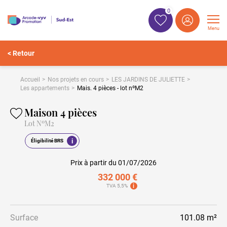
0
Menu
< Retour
Accueil
Nos projets en cours
LES JARDINS DE JULIETTE
Les appartements
Mais. 4 pièces - lot nºM2
Maison 4 pièces
Lot NºM2
i
Éligibilité BRS
Prix à partir du 01/07/2026
332 000 €
i
TVA 5,5%
Surface
101.08 m²