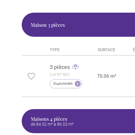
Maison
3 pièces
TYPE
SURFACE
3 pièces
Lot Nº B01
70.06 m²
i
Éligibilité BRS
Maisons
4 pièces
de 84.52 m² à 86.53 m²