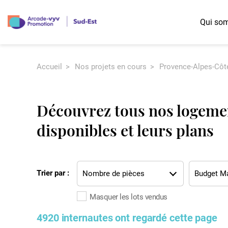
Qui so
Accueil
Nos projets en cours
Provence-Alpes-Côte
Nos offres diversifiées
Les possibilités d'accession
Région Auvergne-Rhône-Alpes
Logement Jeunes
Accession libre
Logement Familles
Accession à prix maîtrisé
Découvrez tous nos logeme
Logement Seniors
Prêt Social Location Accession (PSLA)
disponibles et leurs plans
Logement Intergénérationnel
Bail réel et solidaire (BRS)
Trier par :
Nombre de pièces
Masquer les lots vendus
4920 internautes ont regardé cette page