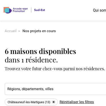
Qui so
Accueil
Nos projets en cours
Nos offres diversifiées
Les possibilités d'accession
Région Auvergne-Rhône-Alpes
Logement Jeunes
Accession libre
Logement Familles
Accession à prix maîtrisé
6 maisons disponibles
Logement Seniors
Prêt Social Location Accession (PSLA)
dans
1 résidence
.
Logement Intergénérationnel
Bail réel et solidaire (BRS)
Trouvez votre futur chez-vous parmi nos résidences.
Réinitialiser les filtres
Châteauneuf-les-Martigues (13)