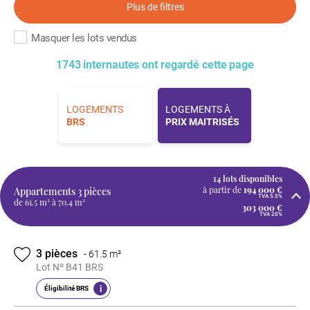
Plus de filtres
Masquer les lots vendus
1743 internautes ont regardé cette page
LOGEMENTS
LOGEMENTS À
BRS
PRIX MAITRISÉS
14 lots disponibles
à partir de
194 000 €
Appartements
3 pièces
TVA 5.5%
de 61.5 m² à 70.4 m²
303 000 €
TVA 20%
3 pièces
-
61.5 m²
Lot Nº B41 BRS
i
Éligibilité BRS