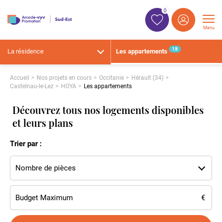
0
Menu
18
La résidence
Les appartements
Accueil
Nos projets en cours
Occitanie
Hérault (34)
Castelnau-le-Lez
HOYA
Les appartements
Découvrez tous nos logements disponibles
et leurs plans
Trier par :
Nombre de pièces