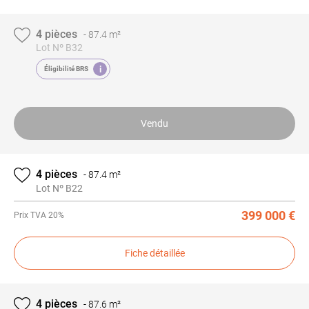
4 pièces
-
87.4 m²
Lot Nº B32
i
Éligibilité BRS
Vendu
4 pièces
-
87.4 m²
Lot Nº B22
399 000 €
Prix
TVA 20%
Fiche détaillée
4 pièces
-
87.6 m²