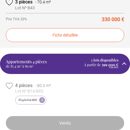
3 pièces
-
70.4 m²
Lot Nº B43
330 000 €
Prix
TVA 20%
Fiche détaillée
3 lots disponibles
Appartements
4 pièces
à partir de
399 000 €
de 87.4 m² à 89 m²
TVA 20%
4 pièces
-
80.3 m²
Lot Nº B14 BRS
i
Éligibilité BRS
Vendu