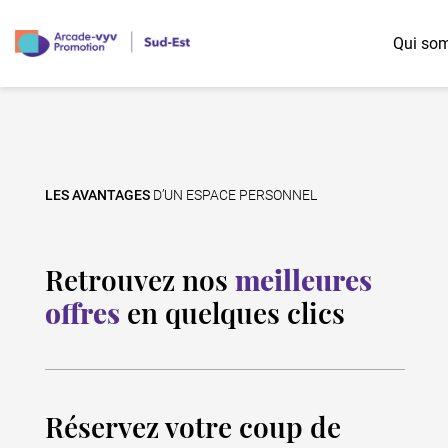
Qui so
Nos offres diversifiées
Les possibilités d'accession
Région Auvergne-Rhône-Alpes
Logement Jeunes
Accession libre
LES AVANTAGES
D’UN ESPACE PERSONNEL
Logement Familles
Accession à prix maîtrisé
Logement Seniors
Prêt Social Location Accession (PSLA)
Logement Intergénérationnel
Bail réel et solidaire (BRS)
Retrouvez nos
meilleures
offres
en quelques clics
Réservez votre coup de