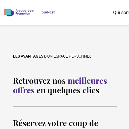
Qui so
Nos offres diversifiées
Les possibilités d'accession
Région Auvergne-Rhône-Alpes
Logement Jeunes
Accession libre
LES AVANTAGES
D’UN ESPACE PERSONNEL
Logement Familles
Accession à prix maîtrisé
Logement Seniors
Prêt Social Location Accession (PSLA)
Logement Intergénérationnel
Bail réel et solidaire (BRS)
Retrouvez nos
meilleures
offres
en quelques clics
Réservez votre coup de